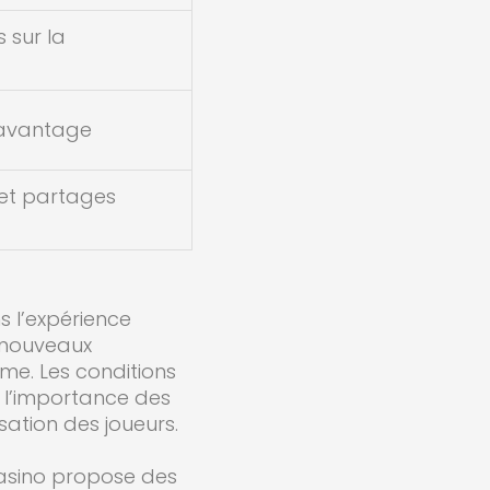
 sur la
 davantage
 et partages
 l’expérience
e nouveaux
me. Les conditions
e l’importance des
sation des joueurs.
sino propose des