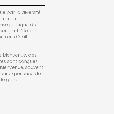
ue par la diversité
arque non
use politique de
luençant à la fois
ns en détail
e bienvenue, des
ères sont conçues
e bienvenue, souvent
 leur expérience de
de gains.