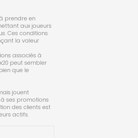
 à prendre en
mettant aux joueurs
s. Ces conditions
nçant la valeur
tions associés à
x20 peut sembler
bien que le
mais jouent
e à ses promotions
ion des clients est
rs actifs.