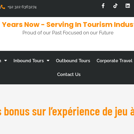
F
T
L
4
+92 322 6363274
a
i
i
c
k
n
e
t
k
 Years Now - Serving In Tourism Indus
b
o
e
o
k
d
Proud of our Past Focused on our Future
o
i
k
n
-
f
m
Inbound Tours
Outbound Tours
Corporate Travel
Contact Us
 bonus sur l’expérience de jeu