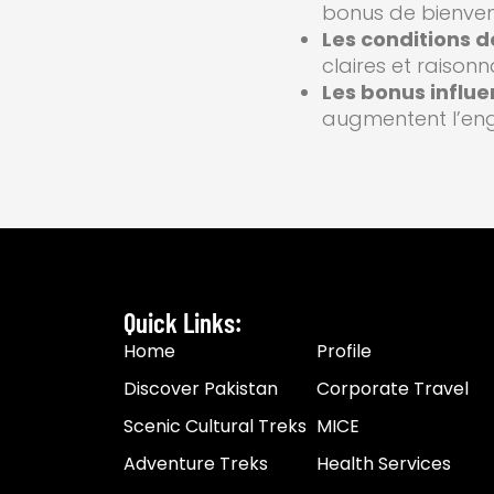
bonus de bienven
Les conditions d
claires et raison
Les bonus influe
augmentent l’enga
Quick Links:
Home
Profile
Discover Pakistan
Corporate Travel
Scenic Cultural Treks
MICE
Adventure Treks
Health Services