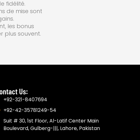
fidélité.
ons de mise sont
gains.
t, les bonus
r plus souvent.
ontact Us:
+92-321-8407694
+92-42-35781249-54
Suit # 30, 1st Floor, Al-Latif Center Main
Boulevard, Gulberg-|||, Lahore, Pakistan