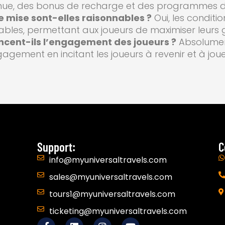
ue, des bonus de recharge et des programmes de 
e mise sont-elles raisonnables ?
Oui, les conditi
nables, permettant aux joueurs de maximiser leurs 
ncent-ils l’engagement des joueurs ?
Absolumen
gement en incitant les joueurs à revenir et à joue
Support:
C
info@myuniversaltravels.com
sales@myuniversaltravels.com
tours1@myuniversaltravels.com
ticketing@myuniversaltravels.com
F
L
I
Y