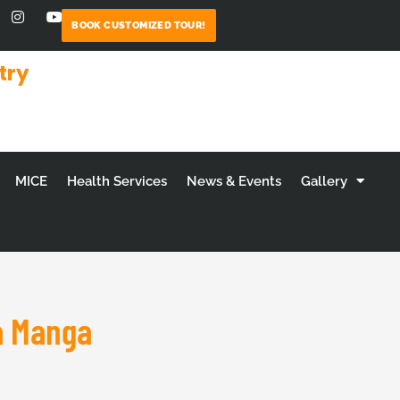
I
Y
BOOK CUSTOMIZED TOUR!
n
o
s
u
t
t
try
a
u
g
b
r
e
a
m
MICE
Health Services
News & Events
Gallery
 à Manga