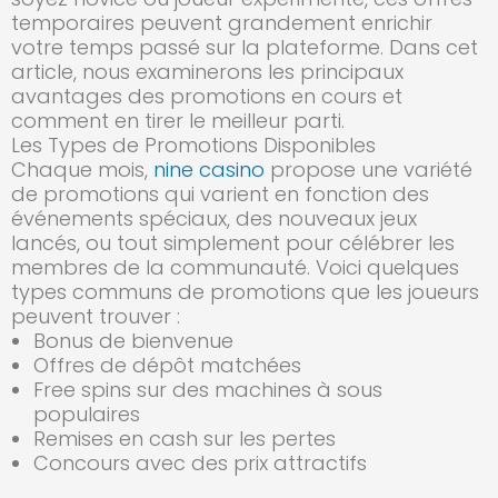
temporaires peuvent grandement enrichir
votre temps passé sur la plateforme. Dans cet
article, nous examinerons les principaux
avantages des promotions en cours et
comment en tirer le meilleur parti.
Les Types de Promotions Disponibles
Chaque mois,
nine casino
propose une variété
de promotions qui varient en fonction des
événements spéciaux, des nouveaux jeux
lancés, ou tout simplement pour célébrer les
membres de la communauté. Voici quelques
types communs de promotions que les joueurs
peuvent trouver :
Bonus de bienvenue
Offres de dépôt matchées
Free spins sur des machines à sous
populaires
Remises en cash sur les pertes
Concours avec des prix attractifs