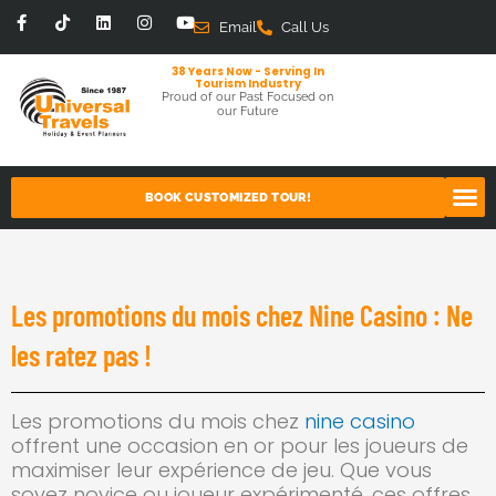
Skip
F
T
L
I
Y
Email
Call Us
to
a
i
i
n
o
c
k
n
s
u
content
e
t
k
t
t
38 Years Now - Serving In
Tourism Industry
b
o
e
a
u
Proud of our Past Focused on
o
k
d
g
b
our Future
o
i
r
e
k
n
a
-
m
f
BOOK CUSTOMIZED TOUR!
Les promotions du mois chez Nine Casino : Ne
les ratez pas !
Les promotions du mois chez
nine casino
offrent une occasion en or pour les joueurs de
maximiser leur expérience de jeu. Que vous
soyez novice ou joueur expérimenté, ces offres