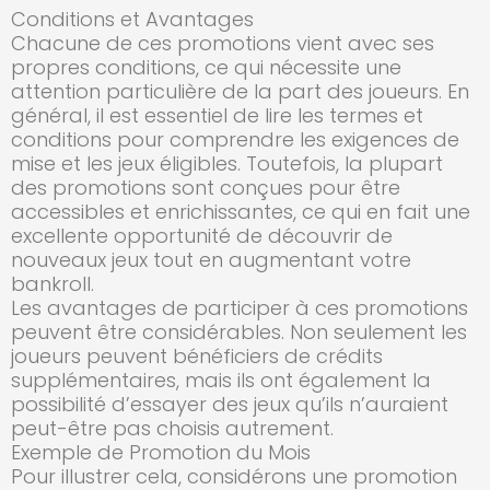
Conditions et Avantages
Chacune de ces promotions vient avec ses
propres conditions, ce qui nécessite une
attention particulière de la part des joueurs. En
général, il est essentiel de lire les termes et
conditions pour comprendre les exigences de
mise et les jeux éligibles. Toutefois, la plupart
des promotions sont conçues pour être
accessibles et enrichissantes, ce qui en fait une
excellente opportunité de découvrir de
nouveaux jeux tout en augmentant votre
bankroll.
Les avantages de participer à ces promotions
peuvent être considérables. Non seulement les
joueurs peuvent bénéficiers de crédits
supplémentaires, mais ils ont également la
possibilité d’essayer des jeux qu’ils n’auraient
peut-être pas choisis autrement.
Exemple de Promotion du Mois
Pour illustrer cela, considérons une promotion