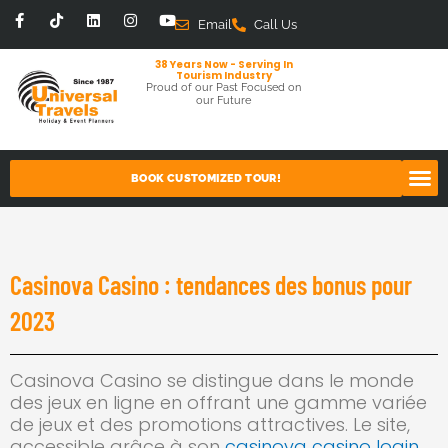
Skip
F
T
L
I
Y
Email
Call Us
to
a
i
i
n
o
c
k
n
s
u
content
e
t
k
t
t
38 Years Now - Serving In
Tourism Industry
b
o
e
a
u
Proud of our Past Focused on
o
k
d
g
b
our Future
o
i
r
e
k
n
a
-
m
f
BOOK CUSTOMIZED TOUR!
Casinova Casino : tendances des bonus pour
2023
Casinova Casino se distingue dans le monde
des jeux en ligne en offrant une gamme variée
de jeux et des promotions attractives. Le site,
accessible grâce à son
casinova casino login
,