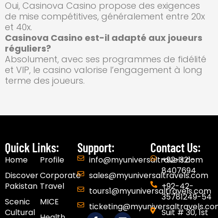
Oui, Casinova Casino propose des exigences
de mise compétitives, généralement entre 20x
et 40x.
Casinova Casino est-il adapté aux joueurs
réguliers?
Absolument, avec ses programmes de fidélité
et VIP, le casino valorise l’engagement à long
terme des joueurs.
Quick Links:
Support:
Contact Us:
Home
Profile
info@myuniversaltravels.com
+92-321-
8407694
Discover
Corporate
sales@myuniversaltravels.com
Pakistan
Travel
+92-42-
tours1@myuniversaltravels.com
35781249-54
Scenic
MICE
ticketing@myuniversaltravels.c
Cultural
Suit # 30, 1st
F
I
L
Y
Health