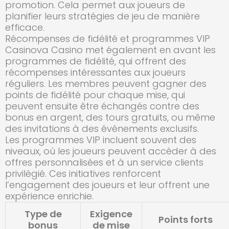
promotion. Cela permet aux joueurs de
planifier leurs stratégies de jeu de manière
efficace.
Récompenses de fidélité et programmes VIP
Casinova Casino met également en avant les
programmes de fidélité, qui offrent des
récompenses intéressantes aux joueurs
réguliers. Les membres peuvent gagner des
points de fidélité pour chaque mise, qui
peuvent ensuite être échangés contre des
bonus en argent, des tours gratuits, ou même
des invitations à des événements exclusifs.
Les programmes VIP incluent souvent des
niveaux, où les joueurs peuvent accéder à des
offres personnalisées et à un service clients
privilégié. Ces initiatives renforcent
l’engagement des joueurs et leur offrent une
expérience enrichie.
Type de
Exigence
Points forts
bonus
de mise