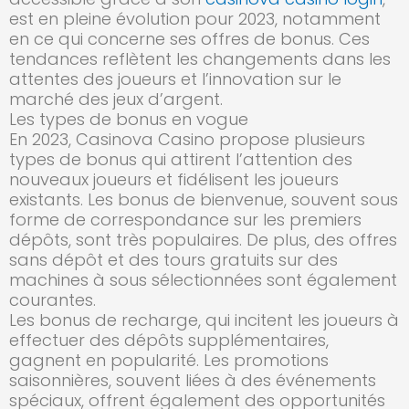
est en pleine évolution pour 2023, notamment
en ce qui concerne ses offres de bonus. Ces
tendances reflètent les changements dans les
attentes des joueurs et l’innovation sur le
marché des jeux d’argent.
Les types de bonus en vogue
En 2023, Casinova Casino propose plusieurs
types de bonus qui attirent l’attention des
nouveaux joueurs et fidélisent les joueurs
existants. Les bonus de bienvenue, souvent sous
forme de correspondance sur les premiers
dépôts, sont très populaires. De plus, des offres
sans dépôt et des tours gratuits sur des
machines à sous sélectionnées sont également
courantes.
Les bonus de recharge, qui incitent les joueurs à
effectuer des dépôts supplémentaires,
gagnent en popularité. Les promotions
saisonnières, souvent liées à des événements
spéciaux, offrent également des opportunités